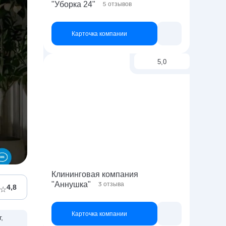
"Уборка 24"
5
отзывов
Карточка компании
5,0
Клининговая компания
"Аннушка"
3
отзыва
4,8
Карточка компании
,