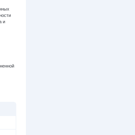
нных
ности
а и
лненной