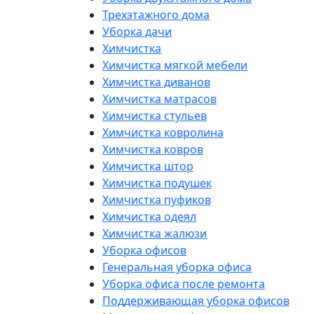
Трехэтажного дома
Уборка дачи
Химчистка
Химчистка мягкой мебели
Химчистка диванов
Химчистка матрасов
Химчистка стульев
Химчистка ковролина
Химчистка ковров
Химчистка штор
Химчистка подушек
Химчистка пуфиков
Химчистка одеял
Химчистка жалюзи
Уборка офисов
Генеральная уборка офиса
Уборка офиса после ремонта
Поддерживающая уборка офисов