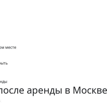
ом месте
рыть
енды
после аренды в Москв
в