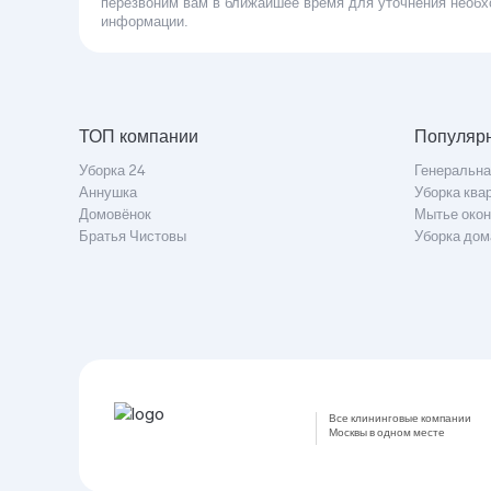
перезвоним вам в ближайшее время для уточнения необ
информации.
ТОП компании
Популярн
Уборка 24
Генеральна
Аннушка
Уборка ква
Домовёнок
Мытье окон
Братья Чистовы
Уборка дом
Все клининговые компании
Москвы в одном месте